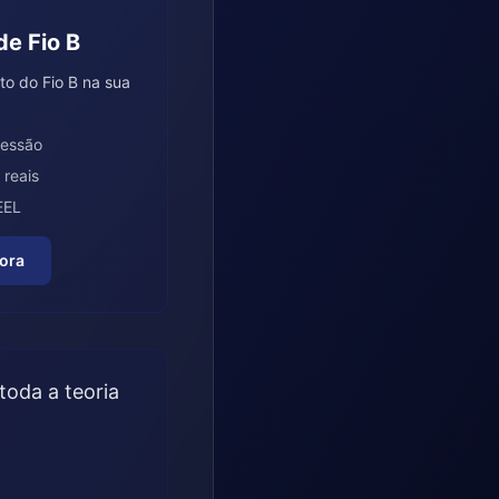
de Fio B
to do Fio B na sua
cessão
 reais
EEL
gora
oda a teoria