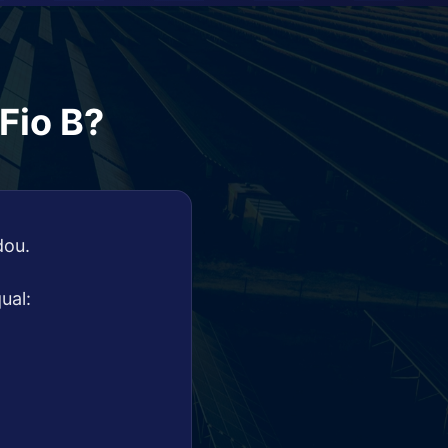
Fio B?
dou.
ual: