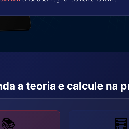
da a teoria e calcule na p
📚
🧮