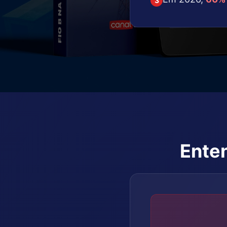
3
Enten