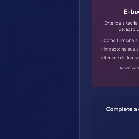
E-bo
Entenda a teoria
Geração D
✓
Como funciona a 
✓
Impacto na sua c
✓
Regime de transi
Disponível 
Complete a 