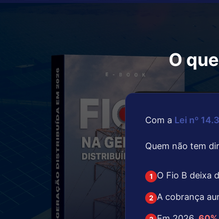
O que
Com a
Lei nº 14
Quem não tem dire
O Fio B deixa
1
A cobrança au
2
Em 2026,
60% 