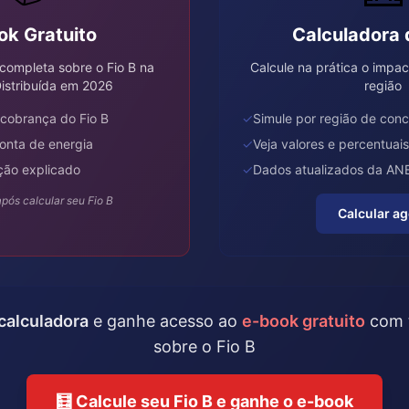
ok Gratuito
Calculadora 
 completa sobre o Fio B na
Calcule na prática o impac
istribuída em 2026
região
cobrança do Fio B
✓
Simule por região de con
onta de energia
✓
Veja valores e percentuais
ção explicado
✓
Dados atualizados da AN
após calcular seu Fio B
Calcular a
calculadora
e ganhe acesso ao
e-book gratuito
com t
sobre o Fio B
🧮 Calcule seu Fio B e ganhe o e-book