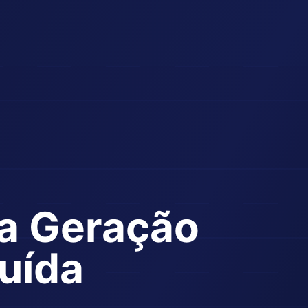
na Geração
buída