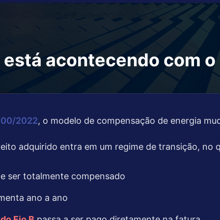
 está acontecendo com o 
.300/2022
, o modelo de compensação de energia mu
ito adquirido entra em um regime de transição, no q
 de ser totalmente compensado
menta ano a ano
do Fio B
passa a ser pago diretamente na fatura